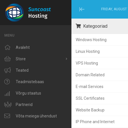
FRIDAY, AUGUST 
Minimize
Menu
Kategooriad
MENU
Windows Hosting
Avaleht
Linux Hosting
Store
VPS Hosting
Browse All
Teated
Domain Related
Windows Hosting
Teadmistebaas
E-mail Services
Linux Hosting
Võrgu staatus
SSL Certificates
VPS Hosting
Partnerid
Website Backup
Domain Related
Võta meiega ühendust
IP Phone and Internet
IP Phone and Internet