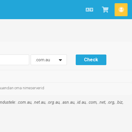
Estonian
Vaata
Kon
ostukorvi
Check
uuendan oma nimeserverid
ustele: .com.au, .net.au, .org.au, .asn.au, .id.au, .com, .net, .org, .biz,