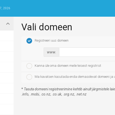
7, 2026
Vali domeen
Registreeri uus domeen
www.
Kanna üle oma domeen meile teisest registrist
Ma kavatsen kasutada enda olemasolevat domeeni ja 
*
Tasuta domeeni registreerimine kehtib ainult järgmistele laiend
.info, .mobi, .co.nz, .co.uk, .org.nz, .net.nz