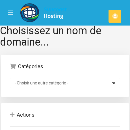
se
Mobile
Espa
ile
Menu
u
client
Choisissez un nom de
domaine...
Catégories
Actions