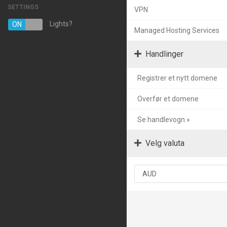
SETTINGS
VPN
Managed Hosting Services
Lights?
ON
OFF
Managed Hosting Services
E-post tjenester
Handlinger
SSL sertifikater
Registrer et nytt domene
Nettside sikkerhetskopi
Overfør et domene
VPN
Se handlevogn »
Registrer et nytt domene
Overføre domener til oss
Velg valuta