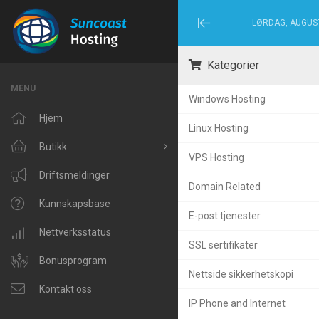
LØRDAG, AUGUST
Minimize
Menu
Kategorier
MENU
Windows Hosting
Hjem
Linux Hosting
Butikk
VPS Hosting
Bla gjennom alle
Driftsmeldinger
Domain Related
Windows Hosting
Kunnskapsbase
E-post tjenester
Linux Hosting
Nettverksstatus
SSL sertifikater
VPS Hosting
Bonusprogram
Nettside sikkerhetskopi
Domain Related
Kontakt oss
IP Phone and Internet
IP Phone and Internet