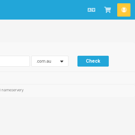
Čeština
Zobrazit
Úče
košík
Check
vé nameservery