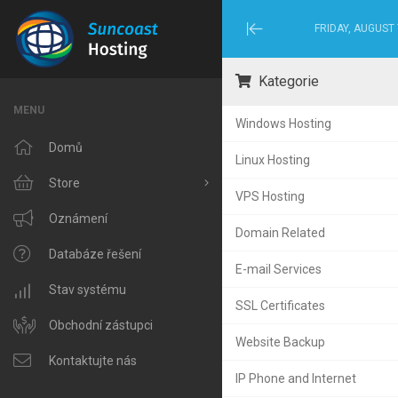
FRIDAY, AUGUST 
Minimize
Menu
Kategorie
MENU
Windows Hosting
Domů
Linux Hosting
Store
VPS Hosting
Browse All
Oznámení
Domain Related
Windows Hosting
Databáze řešení
E-mail Services
Linux Hosting
Stav systému
SSL Certificates
VPS Hosting
Obchodní zástupci
Website Backup
Domain Related
Kontaktujte nás
IP Phone and Internet
IP Phone and Internet