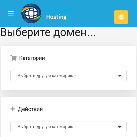
se
Mobile
Акка
ile
Menu
u
Выберите домен...
Категории
Действия