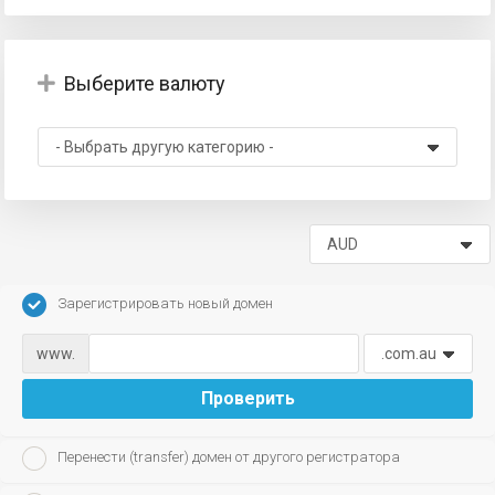
Выберите валюту
тр
Зарегистрировать новый домен
www.
Проверить
Перенести (transfer) домен от другого регистратора