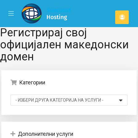
se
Mobile
Ваша
ile
Menu
u
смет
Регистрирај свој
официјален македонски
домен
Категории
Дополнителни услуги