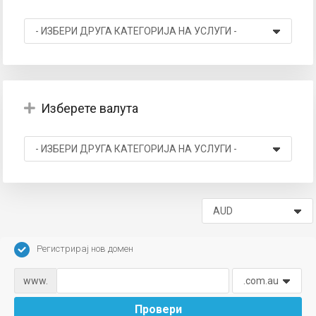
вачка
а
Изберете валута
Регистрирај нов домен
www.
Провери