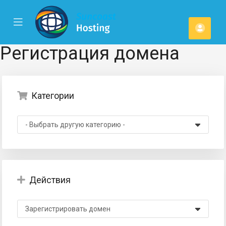
se
Mobile
Акка
ile
Menu
u
Регистрация домена
Категории
Действия