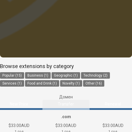
Browse extensions by category
Popular (15)
Business (1)
Geographic (1)
Technology (2)
Services (1)
Food and Drink (1)
Novelty (1)
Other (16)
Домен
New Price
Transfer
Renewal
.com
$33.00AUD
$33.00AUD
$33.00AUD
1 год
1 год
1 год