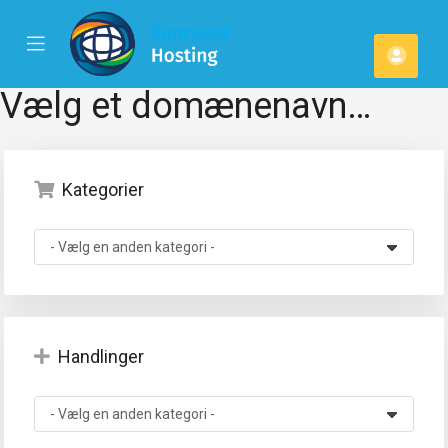
se
Mobile
Kont
ile
Menu
u
Vælg et domænenavn…
Kategorier
Handlinger