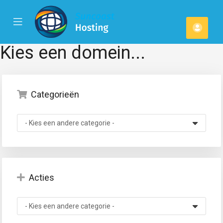
se
Mobile
Acco
ile
Menu
u
Kies een domein...
Categorieën
Acties