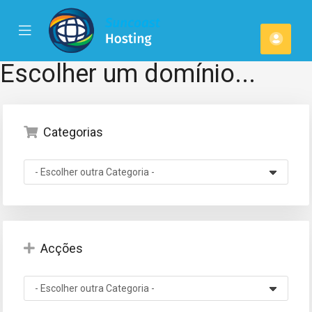
se
Mobile
Cont
ile
Menu
u
Escolher um domínio...
Categorias
Acções