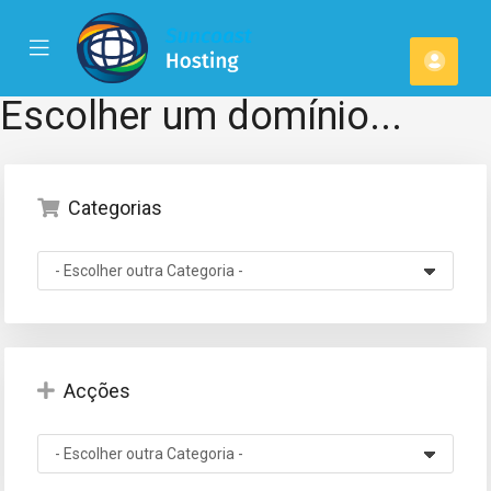
se
Mobile
Cont
ile
Menu
u
Escolher um domínio...
Categorias
Acções