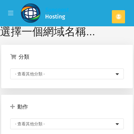
se
Mobile
帳
ile
Menu
u
戶
選擇一個網域名稱...
分類
動作