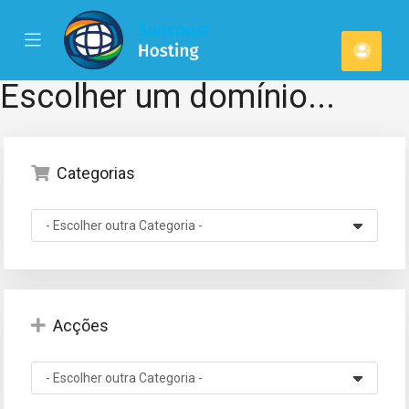
se
Mobile
Cont
ile
Menu
u
Escolher um domínio...
Categorias
Acções