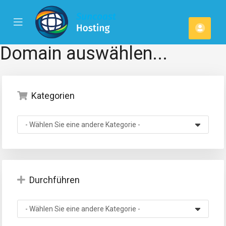
se
Mobile
Kont
ile
Menu
u
Domain auswählen...
Kategorien
Durchführen