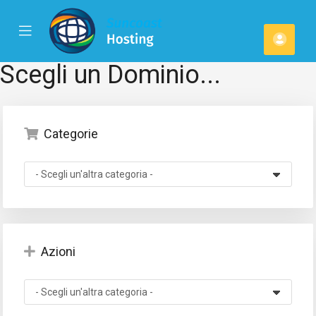
se
Mobile
Acco
ile
Menu
u
Scegli un Dominio...
Categorie
Azioni