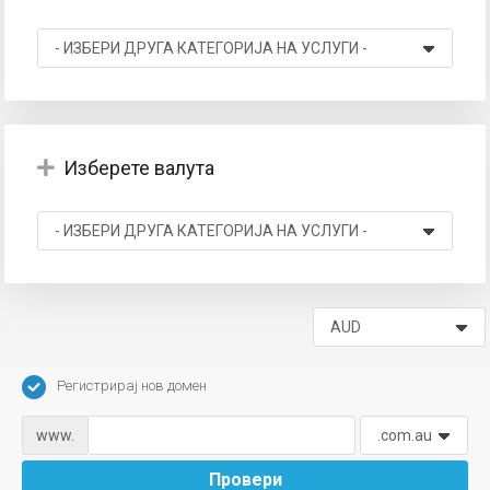
вачка
а
Изберете валута
Регистрирај нов домен
www.
Провери