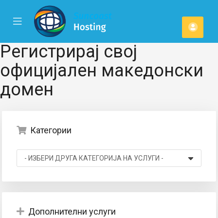
se
Mobile
Ваша
ile
Menu
u
смет
Регистрирај свој
официјален македонски
домен
Категории
Дополнителни услуги