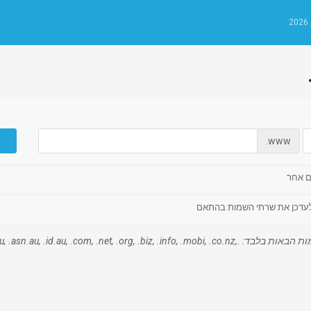
www.
ם אחר
ולעדכן את שרתי השמות בהתאם
רישום דומיין בחינם מתיחס לסיומות הבאות בלבד: .id.au, .com, .net, .org, .biz, .info, .mobi, .co.nz