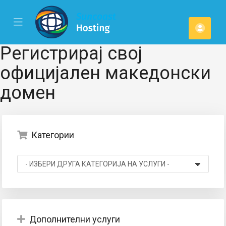
se
Mobile
Ваша
ile
Menu
u
смет
Регистрирај свој
официјален македонски
домен
Категории
Дополнителни услуги