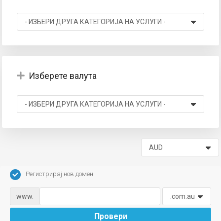
вачка
а
Изберете валута
Регистрирај нов домен
www.
Провери