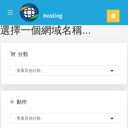
se
Mobile
帳
ile
Menu
u
戶
選擇一個網域名稱...
分類
動作