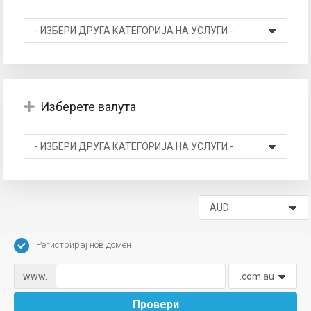
вачка
а
Изберете валута
Регистрирај нов домен
www.
Провери