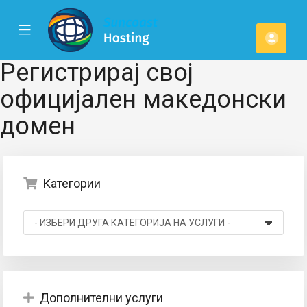
se
Mobile
Ваша
ile
Menu
u
смет
Регистрирај свој
официјален македонски
домен
Категории
Дополнителни услуги