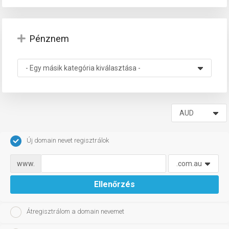
Pénznem
tése
Új domain nevet regisztrálok
www.
Ellenőrzés
Átregisztrálom a domain nevemet