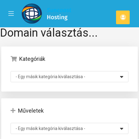
se
Mobile
Fiók
ile
Menu
u
Domain választás...
Kategóriák
Műveletek