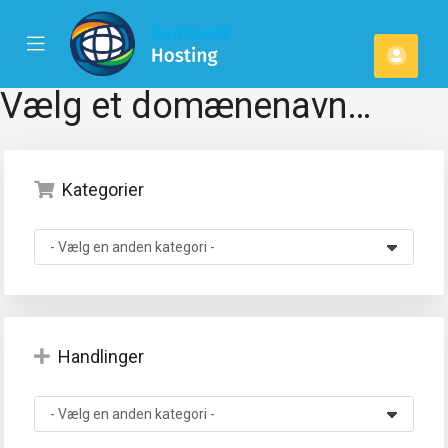
se
Mobile
Kont
ile
Menu
u
Vælg et domænenavn…
Kategorier
Handlinger