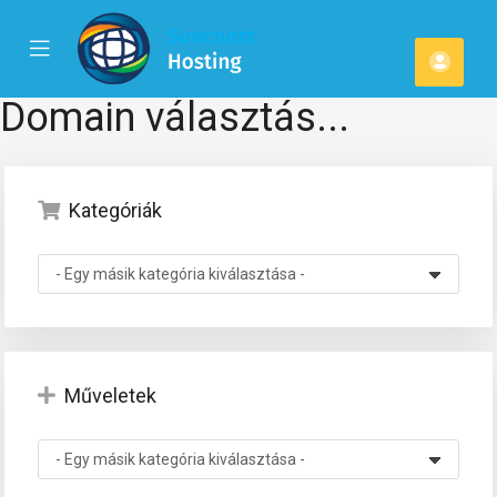
se
Mobile
Fiók
ile
Menu
u
Domain választás...
Kategóriák
Műveletek