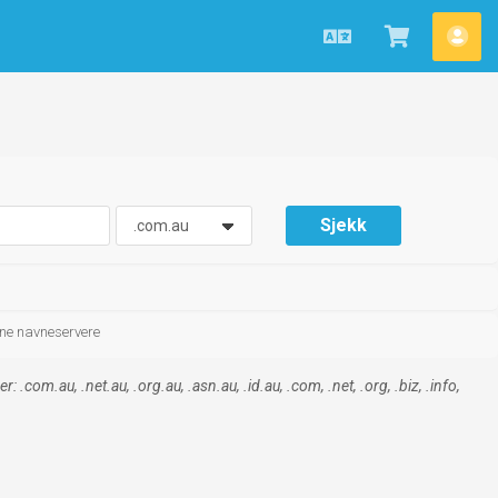
Norwegian
Se
Kon
handlevo
»
Sjekk
ine navneservere
com.au, .net.au, .org.au, .asn.au, .id.au, .com, .net, .org, .biz, .info,