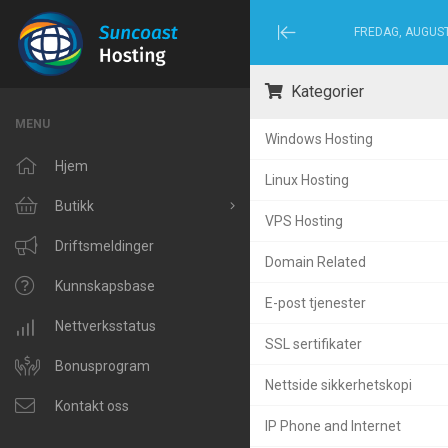
FREDAG, AUGUST
Minimize
Menu
Kategorier
MENU
Windows Hosting
Hjem
Linux Hosting
Butikk
VPS Hosting
Bla gjennom alle
Driftsmeldinger
Domain Related
Windows Hosting
Kunnskapsbase
E-post tjenester
Linux Hosting
Nettverksstatus
SSL sertifikater
VPS Hosting
Bonusprogram
Nettside sikkerhetskopi
Domain Related
Kontakt oss
IP Phone and Internet
IP Phone and Internet