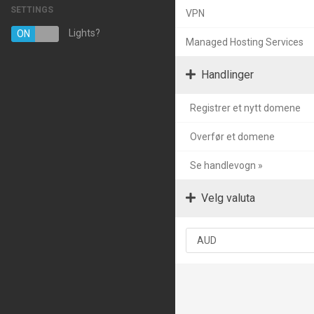
SETTINGS
VPN
Managed Hosting Services
Lights?
ON
OFF
Managed Hosting Services
E-post tjenester
Handlinger
SSL sertifikater
Registrer et nytt domene
Nettside sikkerhetskopi
Overfør et domene
VPN
Se handlevogn »
Registrer et nytt domene
Overføre domener til oss
Velg valuta