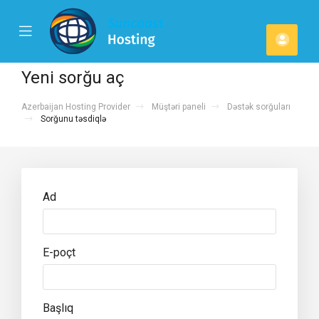
se
Mobile
Hesa
ile
Menu
u
Yeni sorğu aç
Azerbaijan Hosting Provider
Müştəri paneli
Dəstək sorğuları
Sorğunu təsdiqlə
Ad
E-poçt
Başlıq