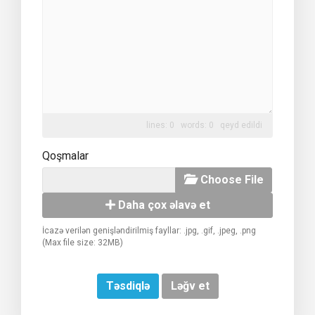
lines: 0 words: 0
qeyd edildi
Qoşmalar
Choose File
Daha çox əlavə et
İcazə verilən genişləndirilmiş fayllar: .jpg, .gif, .jpeg, .png
(Max file size: 32MB)
Ləğv et