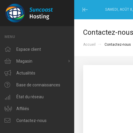
SAMEDI, AOÛT 8,
Minimize
Menu
Contactez-nou
MENU
Accueil
Contactez-nous
Espace client
Magasin
Tout parcourir
Actualités
Windows Hosting
Base de connaissances
Linux Hosting
État du réseau
VPS Hosting
Affiliés
Domain Related
Contactez-nous
IP Phone and Internet