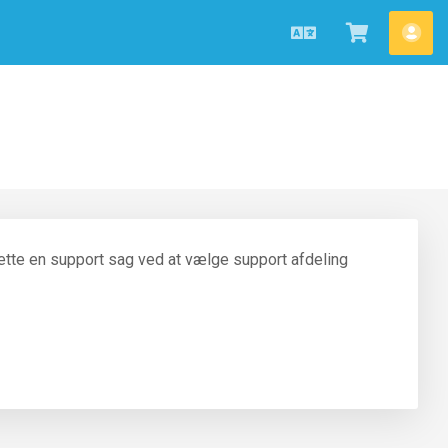
Dansk
Vis
Kon
bestilling
ette en support sag ved at vælge support afdeling