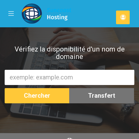
se
Mobile
Espa
ile
Menu
u
client
Vérifiez la disponibilité d'un nom de
domaine