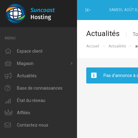
SAMEDI, AOÛT 8,
Minimize
Menu
Actualités
To
MENU
Accueil
Actualités
a
Espace client
Magasin
Pas d'annonce à a
Tout parcourir
Actualités
Windows Hosting
Base de connaissances
Linux Hosting
État du réseau
VPS Hosting
Affiliés
Domain Related
Contactez-nous
IP Phone and Internet