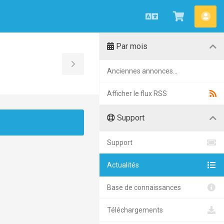
Français
Afficher
Esp
le
clie
Par mois
panier
Toggle
Anciennes annonces...
Sidebar
Afficher le flux RSS
Support
Support
Actualités
Base de connaissances
Téléchargements