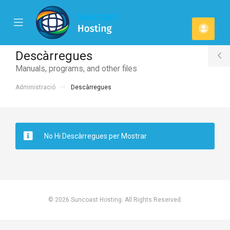
se
Mobile
Comp
ile
Menu
u
Descàrregues
T
Manuals, programs, and other files
S
Administració
Descàrregues
No Hi Descàrregues per Mostrar
© 2026 Suncoast Hosting. All Rights Reserved.