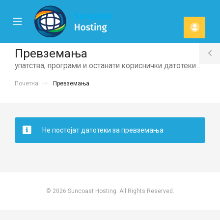
se
Mobile
Ваша
ile
Menu
u
смет
Превземања
T
упатства, програми и останати кориснички датотеки...
S
Почетна
Превземања
Не постојат датотеки за превземања
© 2026 Suncoast Hosting. All Rights Reserved.