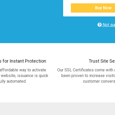
Buy Now
Not sur
s for Instant Protection
Trust Site Se
affordable way to activate
Our SSL Certificates come with a
 website, issuance is quick
been proven to increase visit
ully automated.
customer convers