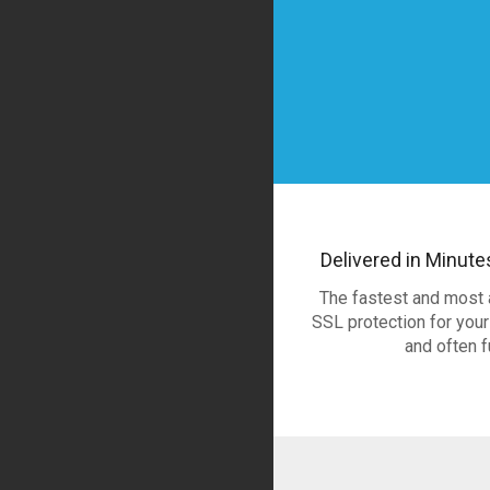
Delivered in Minute
The fastest and most 
SSL protection for your
and often f