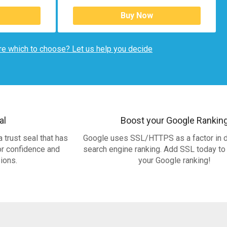
Buy Now
e which to choose? Let us help you decide
al
Boost your Google Rankin
 trust seal that has
Google uses SSL/HTTPS as a factor in 
or confidence and
search engine ranking. Add SSL today to
ions.
your Google ranking!