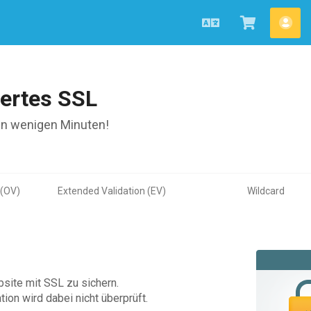
Deutsch
Warenkor
Kon
ansehen
ertes SSL
in wenigen Minuten!
 (OV)
Extended Validation (EV)
Wildcard
bsite mit SSL zu sichern.
ion wird dabei nicht überprüft.