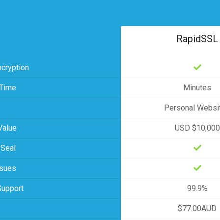
RapidSSL
ncryption
 Time
Minutes
Personal Websi
Value
USD $10,000
 Seal
ssues
Support
99.9%
$77.00AUD