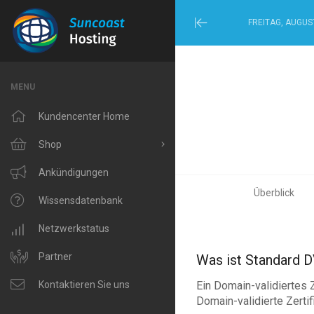
FREITAG, AUGUST
Minimize
Menu
MENU
Kundencenter Home
Shop
Alle anzeigen
Ankündigungen
Überblick
Windows Hosting
Wissensdatenbank
Linux Hosting
Netzwerkstatus
VPS Hosting
Partner
Was ist Standard 
Ein Domain-validiertes Z
Domain Related
Kontaktieren Sie uns
Domain-validierte Zertif
IP Phone and Internet