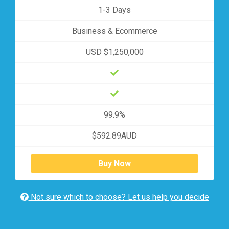
1-3 Days
Business & Ecommerce
USD $1,250,000
99.9%
$592.89AUD
Buy Now
Not sure which to choose? Let us help you decide