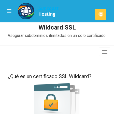
se
Mobile
Cuen
ile
Menu
u
Wildcard SSL
Asegurar subdominios ilimitados en un solo certificado.
Alter
Nave
¿Qué es un certificado SSL Wildcard?