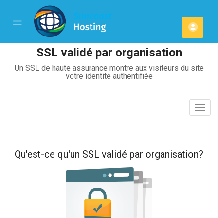
se
Mobile
Espa
ile
Menu
u
client
SSL validé par organisation
Un SSL de haute assurance montre aux visiteurs du site
votre identité authentifiée
Basc
la
navig
Qu'est-ce qu'un SSL validé par organisation?