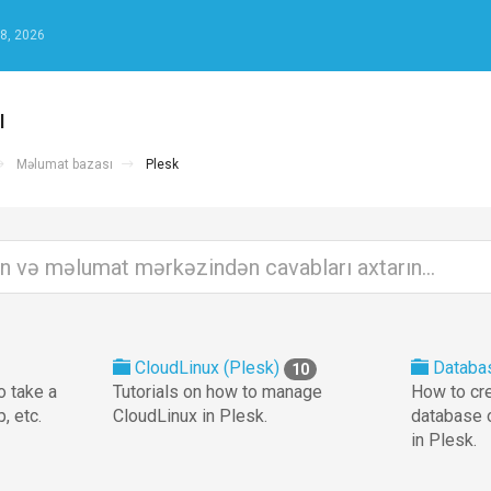
8, 2026
ı
Məlumat bazası
Plesk
CloudLinux (Plesk)
Databa
10
o take a
Tutorials on how to manage
How to cre
, etc.
CloudLinux in Plesk.
database 
in Plesk.