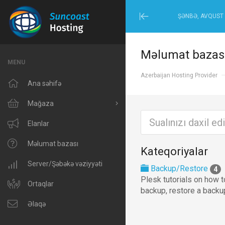
ŞƏNBƏ, AVQUST 
Minimize
Menu
Məlumat bazas
MENU
Azerbaijan Hosting Provider
Ana səhifə
Mağaza
Hamısına baxın
Elanlar
Windows Hosting
Məlumat bazası
Kateqoriyalar
Linux Hosting
Server/Şəbəkə vəziyyəti
Backup/Restore
4
Plesk tutorials on how t
VPS Hosting
Ortaqlar
backup, restore a backup
Domain Related
Əlaqə
IP Phone and Internet