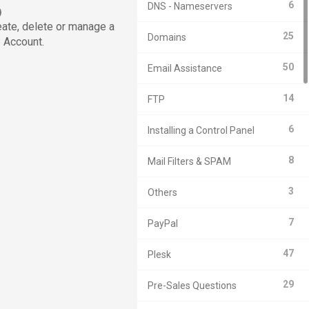
6
DNS - Nameservers
ate, delete or manage a
25
Domains
 Account.
50
Email Assistance
14
FTP
6
Installing a Control Panel
8
Mail Filters & SPAM
3
Others
7
PayPal
47
Plesk
29
Pre-Sales Questions