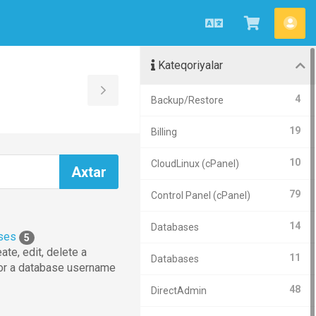
Azerbaijani
Səbətə
Hes
bax
Kateqoriyalar
Toggle
4
Backup/Restore
Sidebar
19
Billing
10
CloudLinux (cPanel)
79
Control Panel (cPanel)
14
Databases
ses
5
ate, edit, delete a
11
Databases
or a database username
48
DirectAdmin