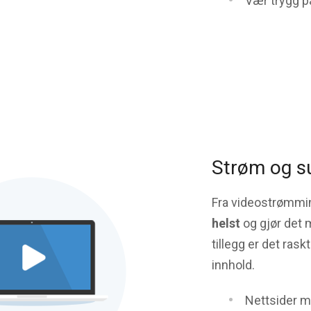
Vær trygg på
Strøm og su
Fra videostrømming
helst
og gjør det m
tillegg er det rask
innhold.
Nettsider m