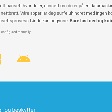
ernett uansett hvor du er, uansett om du er på en datamaski
 nettbrett. Våre apper lar deg surfe uhindret med ingen k
psettsprosess før du kan begynne.
Bare last ned og kobl
 configured manually.
r og beskytter