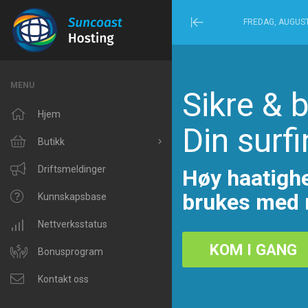
FREDAG, AUGUST
Minimize
Menu
MENU
Sikre & 
Hjem
Din surfi
Butikk
Bla gjennom alle
Driftsmeldinger
Høy haatighe
brukes med r
Windows Hosting
Kunnskapsbase
Linux Hosting
Nettverksstatus
KOM I GANG
VPS Hosting
Bonusprogram
Domain Related
Kontakt oss
IP Phone and Internet