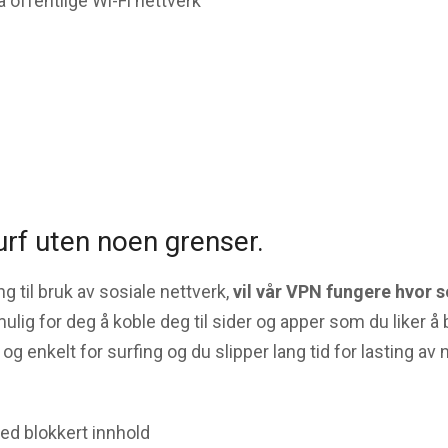
 offentlige Wi-Fi nettverk
rf uten noen grenser.
 til bruk av sosiale nettverk,
vil vår VPN fungere hvor 
ulig for deg å koble deg til sider og apper som du liker å b
t og enkelt for surfing og du slipper lang tid for lasting av 
ed blokkert innhold