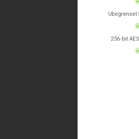
Ubegrenset
256-bit AES