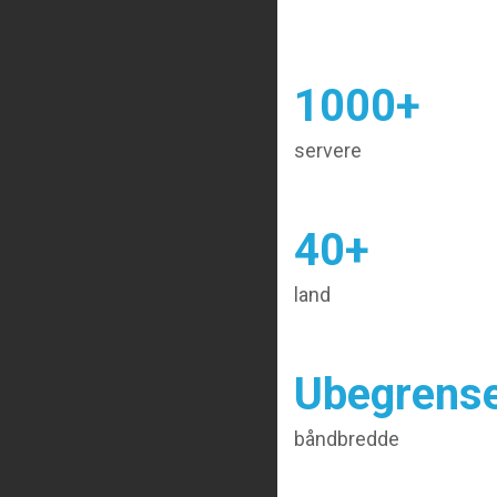
1000+
servere
40+
land
Ubegrens
båndbredde