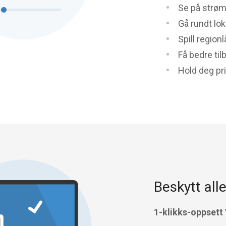
Se på strøm
Gå rundt lo
Spill regionl
Få bedre til
Hold deg pr
Beskytt alle
1-klikks-oppsett