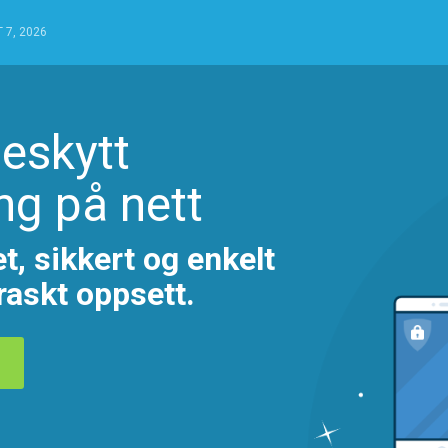
 7, 2026
beskytt
ng på nett
t, sikkert og enkelt
askt oppsett.