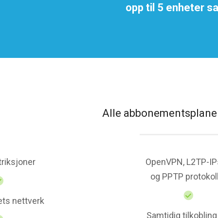
opp til 5 enheter s
Alle abbonementsplaner
triksjoner
OpenVPN, L2TP-IP
og PPTP protokol
ts nettverk
Samtidig tilkobling