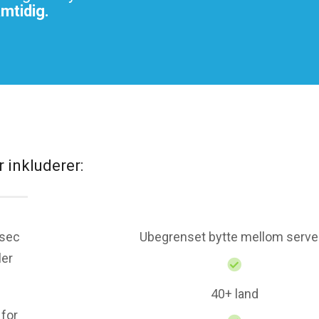
amtidig.
 inkluderer:
sec
Ubegrenset bytte mellom serve
ler
40+ land
 for