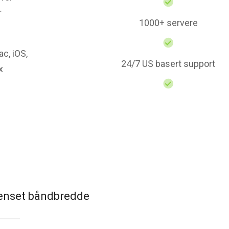
r
1000+ servere
c, iOS,
24/7 US basert support
x
renset båndbredde