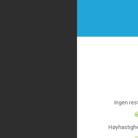
Ingen res
Høyhastighe